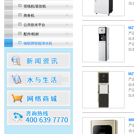
出
管线机/直饮机
商务机
公共饮水平台
MZ
产
配件/耗材
出水
物联网智能净水机
产品
出
MZ
产
出
产品
出
MR
产
出